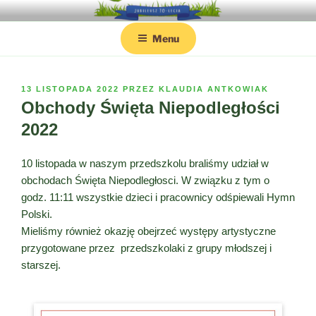
Przejdź
PRZEDSZKOLE NR 81 SKRZATA
Strona internetowa Przedszkola nr 81 w Poznaniu
do
BORODZIEJA
Menu
treści
OPUBLIKOWANE
13 LISTOPADA 2022
PRZEZ
KLAUDIA ANTKOWIAK
W
Obchody Święta Niepodległości
2022
10 listopada w naszym przedszkolu braliśmy udział w
obchodach Święta Niepodległosci. W związku z tym o
godz. 11:11 wszystkie dzieci i pracownicy odśpiewali Hymn
Polski.
Mieliśmy również okazję obejrzeć występy artystyczne
przygotowane przez przedszkolaki z grupy młodszej i
starszej.