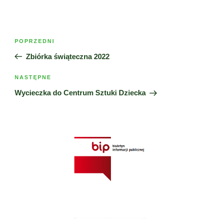
Nawigacja
Poprzedni
POPRZEDNI
wpisu
wpis
Zbiórka świąteczna 2022
Następny
NASTĘPNE
wpis
Wycieczka do Centrum Sztuki Dziecka