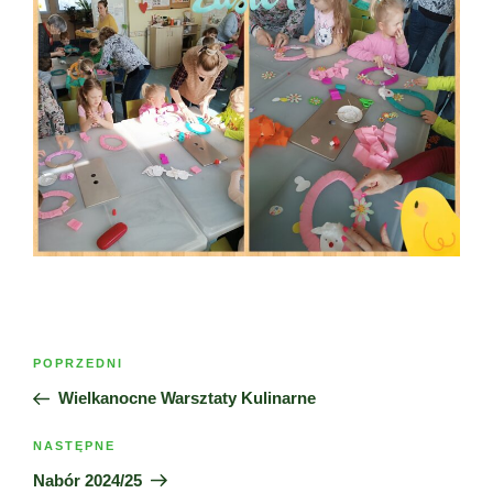
Nawigacja
Poprzedni
POPRZEDNI
wpisu
wpis
Wielkanocne Warsztaty Kulinarne
Następny
NASTĘPNE
wpis
Nabór 2024/25