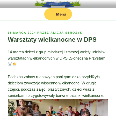
Przejdź
PRZEDSZKOLE NR 81 SKRZATA
Strona internetowa Przedszkola nr 81 w Poznaniu
do
BORODZIEJA
Menu
treści
OPUBLIKOWANE
18 MARCA 2024
PRZEZ
ALICJA STROZYK
W
Warsztaty wielkanocne w DPS
14 marca dzieci z grup młodszej i starszej wzięły udział w
warsztatach wielkanocnych w DPS „Słoneczna Przystań”.
Podczas zabaw ruchowych pani rytmiczka przybliżyła
dzieciom zwyczaje wiosenno-wielkanocne. W drugiej
części, podczas zajęć plastycznych, dzieci wraz z
seniorkami przygotowywały barwne pisanki wielkanocne.